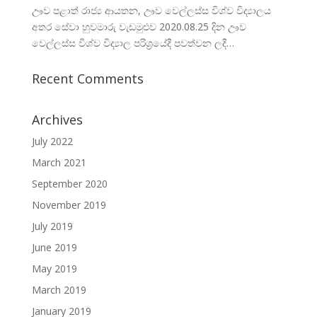
ඌව පළාත් රාජ්‍ය ආයතන, ඌව වෙල්ලස්ස විශ්ව විද්‍යාලය
අතර සේවා හුවමාරු වැඩමුළුව 2020.08.25 දින ඌව
වෙල්ලස්ස විශ්ව විද්‍යාල පරිශ්‍රයේදී පවත්වන ලදී…
Recent Comments
Archives
July 2022
March 2021
September 2020
November 2019
July 2019
June 2019
May 2019
March 2019
January 2019