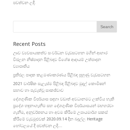
පවත්වන ලදී.
Recent Posts
ඌව ව්‍යවසායකත්ව සංවර්ධන වැඩසටහන මගින් ආහාර
විජලන නිෂ්පාදන පිළිබඳව විශේෂ ආදායම් උත්පාදන
ව්‍යාපෘතිය
ප්‍රතිඵල පාදක කළමණාකරණය පිළිබඳ පුහුණු වැඩසටහන
2021 වාර්ෂික සැලැස්ම පිළිබඳ පිළිබඳව මුදල් කොමිෂන්
සභාව හා පැවැත්වූ සාකඡ්චාව
දේශගුණික විපර්යාස සඳහා වඩාත් අවධානමට ලක්විය හැකි
ප්‍රදේශ හඳුනාගැනීම සහ දේශගුණික විපර්යාසයන් මඟහරවා
ගැනීම, අනුවර්තනය හා අවම කිරීමේ උපායමාර්ග සකස්
කිරීමේ වැඩමුළුවක් 2020.09.14 දින බදුල්ල Heritage
හෝටලයේ දී පවත්වන ලදි.…