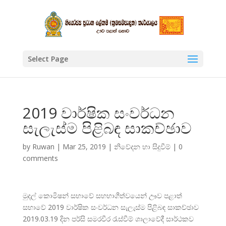
Select Page
2019 වාර්ෂික සංවර්ධන
සැලැස්ම පිළිබඳ සාකච්ඡාව
by
Ruwan
|
Mar 25, 2019
|
නිවේදන හා සිදුවීම්
|
0
comments
මුදල් කොමිෂන් සභාවේ සහභාගීත්වයෙන් ඌව පළාත්
සභාවේ 2019 වාර්ෂික සංවර්ධන සැලැස්ම පිළිබඳ සාකච්ඡාව
2019.03.19 දින පර්සි සමරවීර රැස්වීම් ශාලාවේදී සාර්ථකව