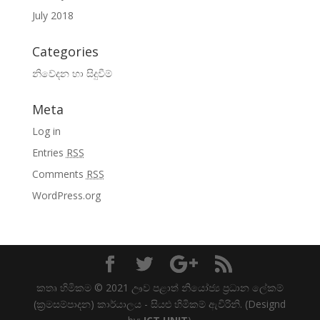
July 2018
Categories
නිවේදන හා සිදුවීම්
Meta
Log in
Entries
RSS
Comments
RSS
WordPress.org
කතෘ හිමිකම © 2021 ඌව පළාත් නියෝජ්‍ය ප්‍රධාන ලේකම්
(ක්‍රමසම්පාදන) කාර්යාලය - සියළු හිමිකම් ඇවිරිනි. (Designd